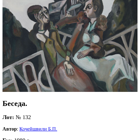
Беседа.
Лот:
№ 132
Автор
:
Кочейшвили Б.П.