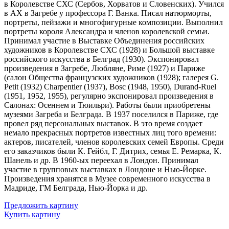
в Королевстве СХС (Сербов, Хорватов и Словенских). Учился
в АХ в Загребе у профессора Г. Ванка. Писал натюрморты,
портреты, пейзажи и многофигурные композиции. Выполнил
портреты короля Александра и членов королевской семьи.
Принимал участие в Выставке Объединения российских
художников в Королевстве СХС (1928) и Большой выставке
российского искусства в Белград (1930). Экспонировал
произведения в Загребе, Любляне, Риме (1927) и Париже
(салон Общества французских художников (1928); галерея G.
Petit (1932) Charpentier (1937), Bosc (1948, 1950), Durand-Ruel
(1951, 1952, 1955), регулярно экспонировал произведения в
Салонах: Осеннем и Тюильри). Работы были приобретены
музеями Загреба и Белграда. В 1937 поселился в Париже, где
провел ряд персональных выставок. В это время создает
немало прекрасных портретов известных лиц того времени:
актеров, писателей, членов королевских семей Европы. Среди
его заказчиков были К. Гейбл, Г. Дитрих, семья Е. Ремарка, К.
Шанель и др. В 1960-ых переехал в Лондон. Принимал
участие в групповых выставках в Лондоне и Нью-Йорке.
Произведения хранятся в Музее современного искусства в
Мадриде, ГМ Белграда, Нью-Йорка и др.
Предложить картину
Купить картину