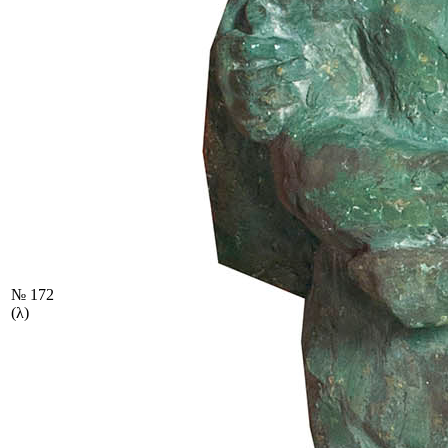
№ 172
(λ)