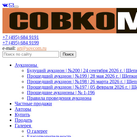
Меню
+7 (495) 684 9191
+7 (495) 684 9199
e-mail:
art@sovcom.ru
Аукционы
Будущий аукцион | №200 | 24 сентября 2026 г. | Щеп
Прошедший аукцион | №199 | 28 мая 2026 г. | Щепки
Прошедший аукцион | №198 | 26 марта 2026 г. | Щеп
Прошедший аукцион | №197 | 05 февраля 2026 г. | Щ
Прошедшие аукционы | № 1-196
Правила проведения аукциона
Частные продажи
Авторы
Купить
Продать
Галерея
О галерее
Благотворительность