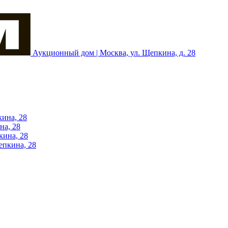
Аукционный дом | Москва, ул. Щепкина, д. 28
кина, 28
на, 28
кина, 28
епкина, 28