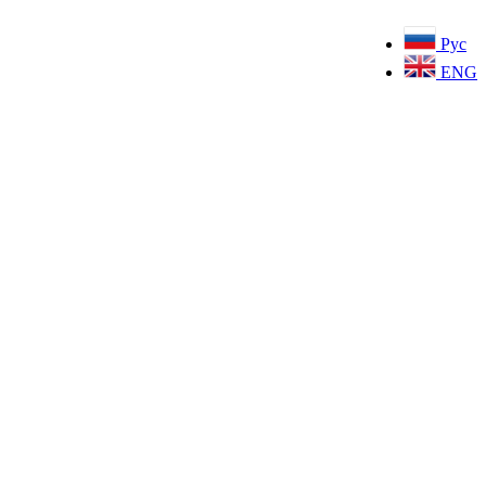
Рус
ENG