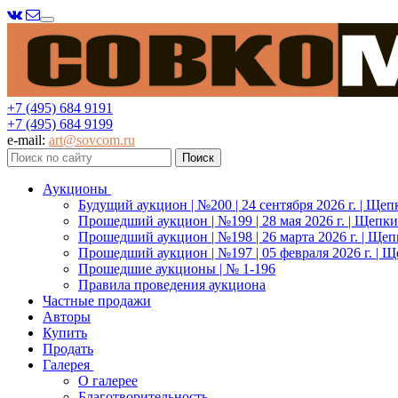
Меню
+7 (495) 684 9191
+7 (495) 684 9199
e-mail:
art@sovcom.ru
Аукционы
Будущий аукцион | №200 | 24 сентября 2026 г. | Щеп
Прошедший аукцион | №199 | 28 мая 2026 г. | Щепки
Прошедший аукцион | №198 | 26 марта 2026 г. | Щеп
Прошедший аукцион | №197 | 05 февраля 2026 г. | Щ
Прошедшие аукционы | № 1-196
Правила проведения аукциона
Частные продажи
Авторы
Купить
Продать
Галерея
О галерее
Благотворительность