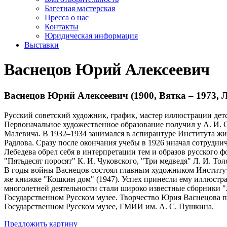
Багетная мастерская
Пресса о нас
Контакты
Юридическая информация
Выставки
Васнецов Юрий Алексеевич
Васнецов Юрий Алексеевич (1900, Вятка – 1973, 
Русский советский художник, график, мастер иллюстрации де
Первоначальное художественное образование получил у А. И. 
Малевича. В 1932–1934 занимался в аспирантуре Института жив
Радлова. Сразу после окончания учебы в 1926 нначал сотрудни
Лебедева обрел себя в интерпретации тем и образов русского ф
"Пятьдесят поросят" К. И. Чуковского, "Три медведя" Л. И. То
В годы войны Васнецов состоял главным художником Института
же книжке "Кошкин дом" (1947). Успех принесли ему иллюстра
многолетней деятельности стали широко известные сборники "Л
Государственном Русском музее. Творчество Юрия Васнецова пр
Государственном Русском музее, ГМИИ им. А. С. Пушкина.
Предложить картину