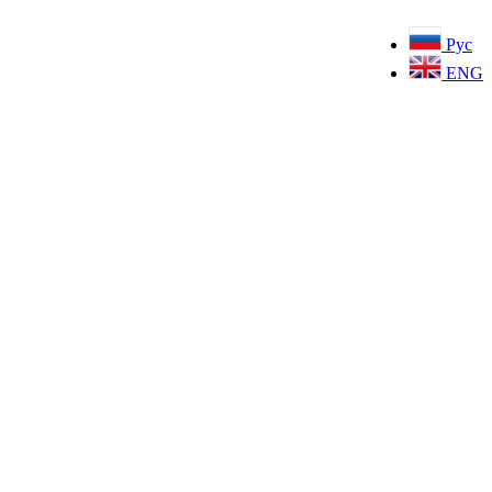
Рус
ENG