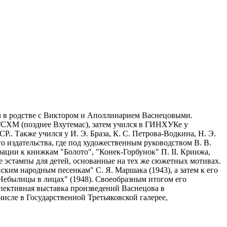
л в родстве с Виктором и Аполлинарием Васнецовыми.
 ГСХМ (позднее Вхутемас), затем учился в ГИНХУКе у
. Также учился у И. Э. Браза, К. С. Петрова-Водкина, Н. Э.
о издательства, где под художественным руководством В. В.
трации к книжкам "Болото", "Конек-Горбунок" П. II. Криижа,
ие эстампы для детей, основанные на тех же сюжетных мотивах.
им народным песенкам" С. Я. Маршака (1943), а затем к его
Небылицы в лицах" (1948). Своеобразным итогом его
спективная выставка произведений Васнецова в
исле в Государственной Третьяковской галерее,