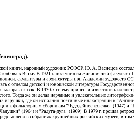
Ленинград).
тской книги, народный художник РСФСР. Ю. А. Васнецов состоя
Столбова в Вятке. В 1921 г. поступил на живописный факультет
описи, скульптуры и архитектуры при Академии художеств СССР.
чать с отделом детской и юношеской литературы Государственног
ольклора - сказок. В 1930-х гг. ему принесли известность иллюс
лстого. Тогда же он делал нарядные и увлекательные литографск
 игрушки, где он исполнил поэтичные иллюстрации к "Английск
ции к фольклорным сборникам "Чудодейное колечко" (1947) и "
адушки" (1964) и "Радуга-дуга" (1969). В 1979 г. прошла ретро
едставлено в собраниях крупнейших российских музеев, в том ч