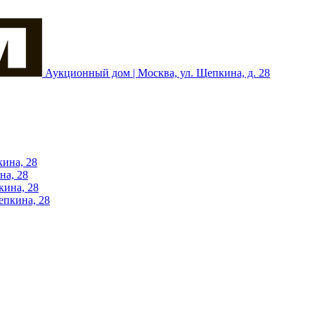
Аукционный дом | Москва, ул. Щепкина, д. 28
кина, 28
на, 28
кина, 28
епкина, 28