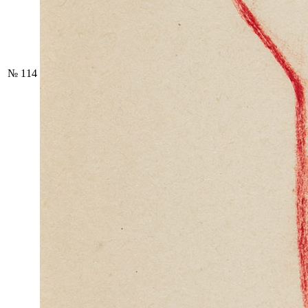
№ 114