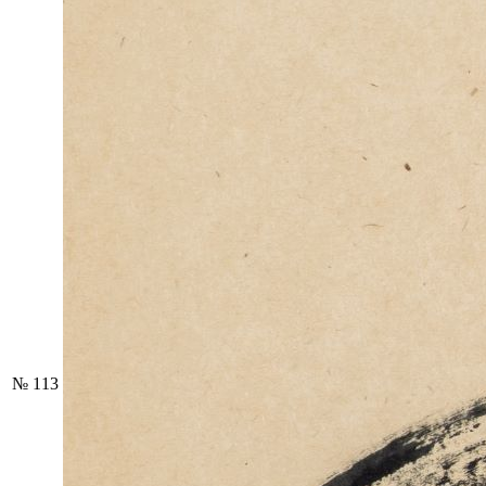
№ 113