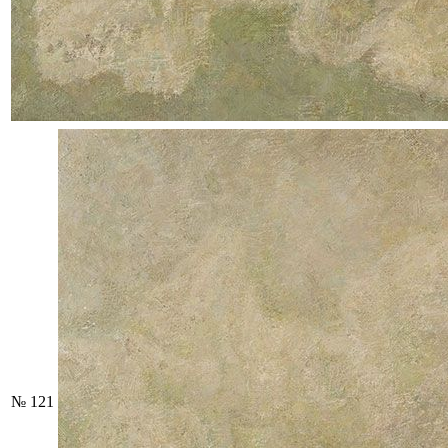
№ 121