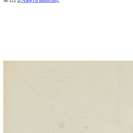
№ 122