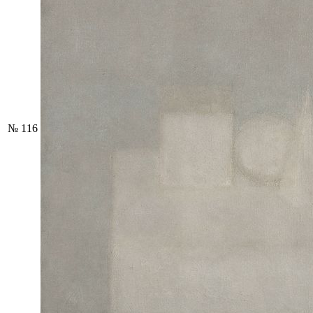
№ 116