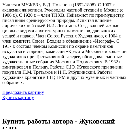
Учился в МУЖВЗ у В.Д. Поленова (1892-1898). С 1907 г.
академик живописи. Руководил частной студией в Москве (с
1906 г.). С 1920 г. – член ТПХВ. Пейзажист по преимуществу,
писал виды среднерусской природы. Испытал влияние
лирических пейзажей И.И. Левитана. Создавал пейзажные
циклы с видами архитектурных памятников, дворянских
усадеб и парков. Член Союза Русских Художников, с 1904 г.
член комитета Союза. Входил в объединение «Изограф». С
1917 г. состоял членом Комиссии по охране памятников
искусства и старины, комиссии «Красота Москвы» и коллегии
художников при Третьяковской галерее, обследовал частные
художественные собрания Москвы и Подмосковья. В 1932 г.
эмигрировал в Польшу. Работы С.Ю. Жуковского при жизни
покупали П.М. Третьяков и Н.П. Рябушинский. Работы
художника хранятся в ГТГ, ГРМ и других музейных и частных
собраниях.
Предложить картину
Купить картину
Купить работы автора - Жуковский
С.Ю.