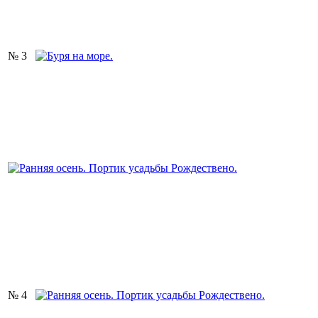
№ 3
№ 4