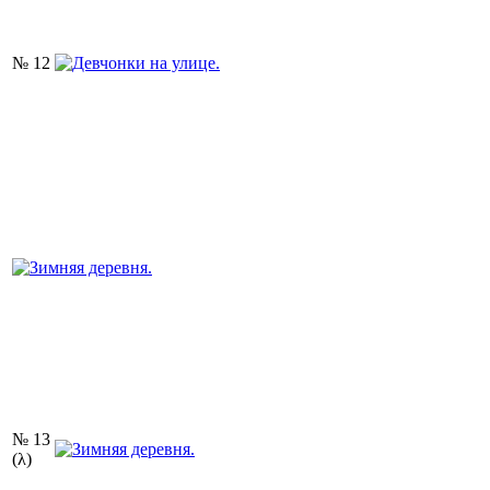
№ 12
№ 13
(λ)