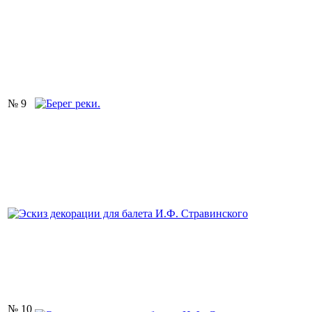
№ 9
№ 10