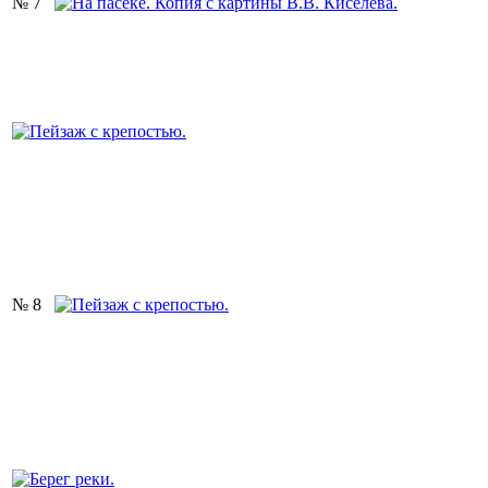
№ 7
№ 8