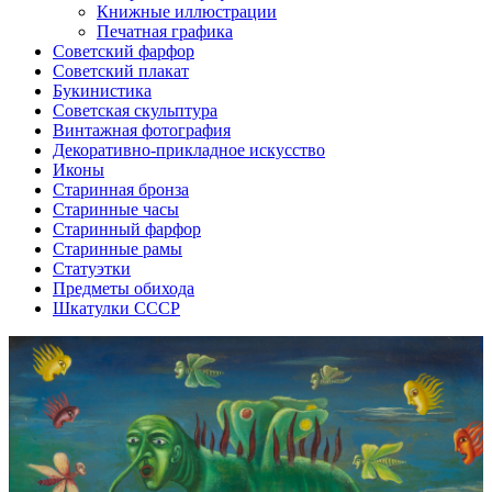
Книжные иллюстрации
Печатная графика
Советский фарфор
Советский плакат
Букинистика
Советская скульптура
Винтажная фотография
Декоративно-прикладное искусство
Иконы
Старинная бронза
Старинные часы
Старинный фарфор
Старинные рамы
Статуэтки
Предметы обихода
Шкатулки СССР