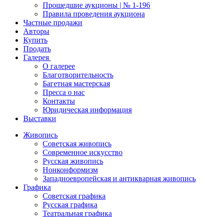
Прошедшие аукционы | № 1-196
Правила проведения аукциона
Частные продажи
Авторы
Купить
Продать
Галерея
О галерее
Благотворительность
Багетная мастерская
Пресса о нас
Контакты
Юридическая информация
Выставки
Живопись
Советская живопись
Современное искусство
Русская живопись
Нонконформизм
Западноевропейская и антикварная живопись
Графика
Советская графика
Русская графика
Театральная графика