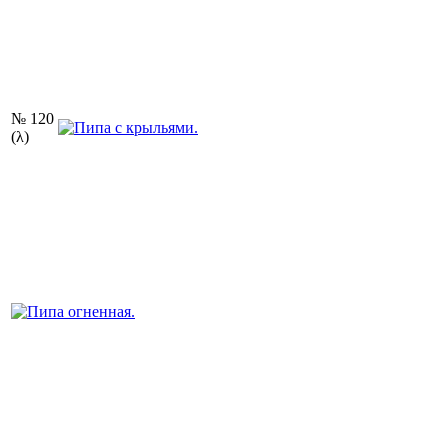
№ 120
(λ)