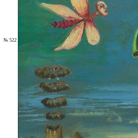
№ 522