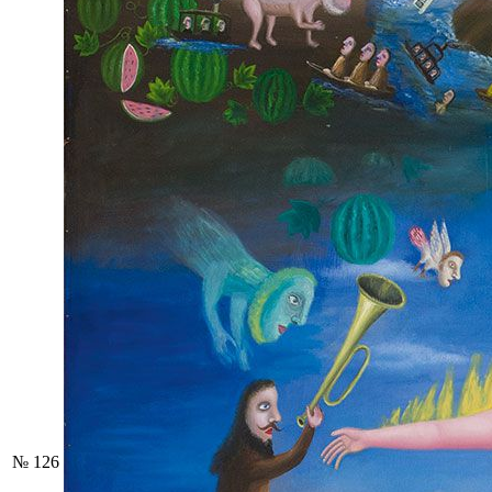
№ 126