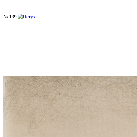
№ 139