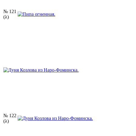
№ 121
(λ)
№ 122
(λ)