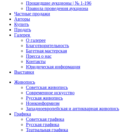
Прошедшие аукционы | № 1-196
Правила проведения аукциона
Частные продажи
Авторы
Купить
Продать
Галерея
О галерее
Благотворительность
Багетная мастерская
Пресса о нас
Контакты
Юридическая информация
Выставки
Живопись
Советская живопись
Современное искусство
Русская живопись
Нонконформизм
Западноевропейская и антикварная живопись
Графика
Советская графика
Русская графика
Театральная графика