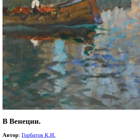
В Венеции.
Автор
:
Горбатов К.И.