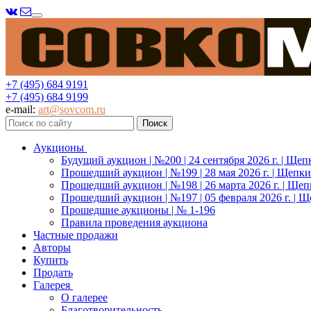
Меню
+7 (495) 684 9191
+7 (495) 684 9199
e-mail:
art@sovcom.ru
Аукционы
Будущий аукцион | №200 | 24 сентября 2026 г. | Щеп
Прошедший аукцион | №199 | 28 мая 2026 г. | Щепки
Прошедший аукцион | №198 | 26 марта 2026 г. | Щеп
Прошедший аукцион | №197 | 05 февраля 2026 г. | Щ
Прошедшие аукционы | № 1-196
Правила проведения аукциона
Частные продажи
Авторы
Купить
Продать
Галерея
О галерее
Благотворительность