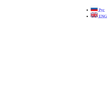
Рус
ENG