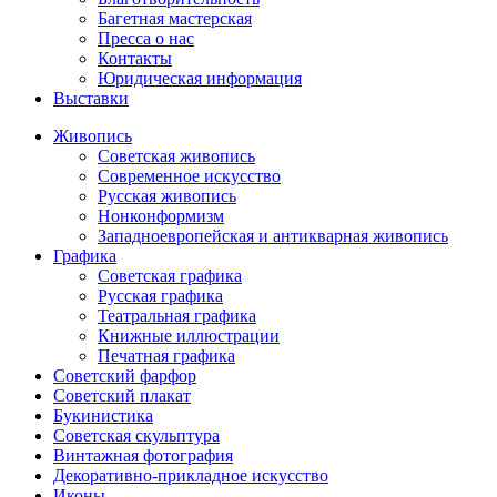
Багетная мастерская
Пресса о нас
Контакты
Юридическая информация
Выставки
Живопись
Советская живопись
Современное искусство
Русская живопись
Нонконформизм
Западноевропейская и антикварная живопись
Графика
Советская графика
Русская графика
Театральная графика
Книжные иллюстрации
Печатная графика
Советский фарфор
Советский плакат
Букинистика
Советская скульптура
Винтажная фотография
Декоративно-прикладное искусство
Иконы