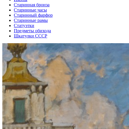
Старинная бронза
Старинные часы
Старинный фарфор
Старинные рамы
Статуэтки
Предметы обихода
Шкатулки СССР