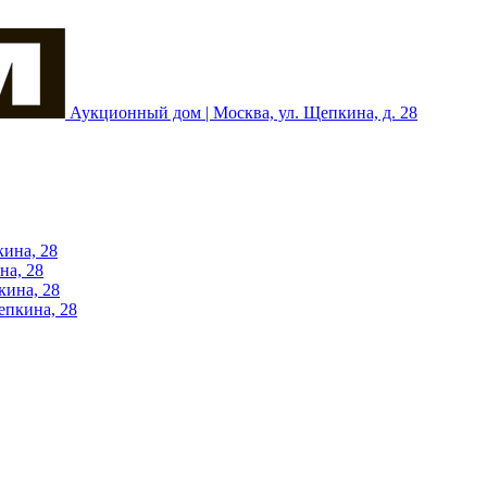
Аукционный дом | Москва, ул. Щепкина, д. 28
кина, 28
на, 28
кина, 28
епкина, 28