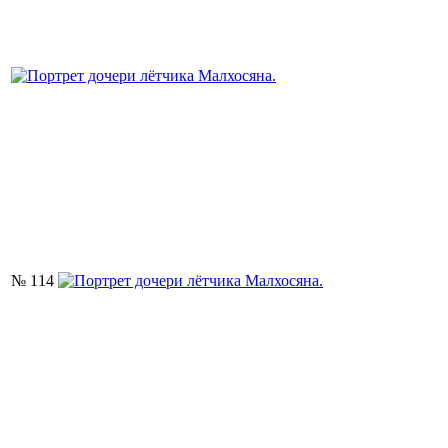
№ 114