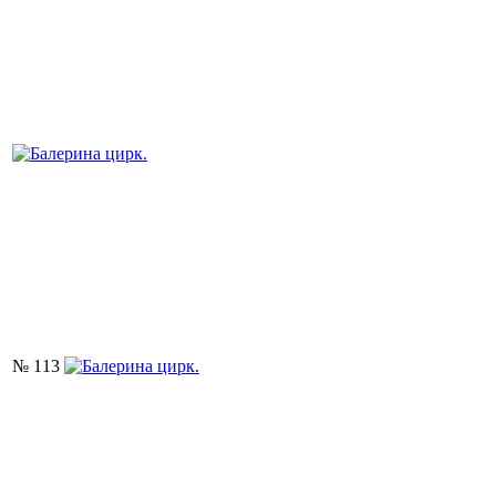
№ 113