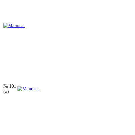
№ 101
(λ)