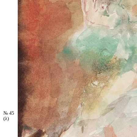
№ 45
(λ)