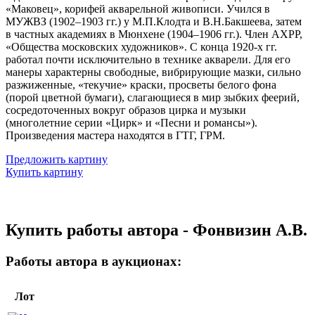
«Маковец», корифей акварельной живописи. Учился в
МУЖВЗ (1902–1903 гг.) у М.П.Клодта и В.Н.Бакшеева, затем
в частных академиях в Мюнхене (1904–1906 гг.). Член АХРР,
«Общества московских художников». С конца 1920-х гг.
работал почти исключительно в технике акварели. Для его
манеры характерны свободные, вибрирующие мазки, сильно
разжиженные, «текучие» краски, просветы белого фона
(порой цветной бумаги), слагающиеся в мир зыбких феерий,
сосредоточенных вокруг образов цирка и музыки
(многолетние серии «Цирк» и «Песни и романсы»).
Произведения мастера находятся в ГТГ, ГРМ.
Предложить картину
Купить картину
Купить работы автора - Фонвизин А.В.
Работы автора в аукционах:
Лот