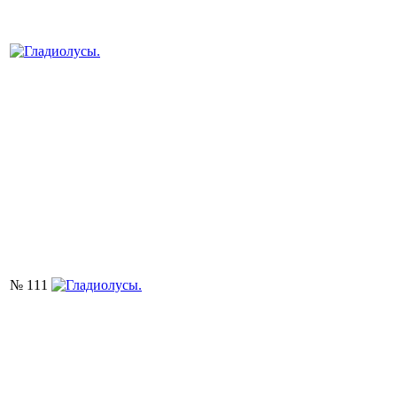
№ 111