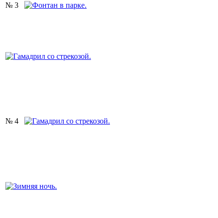
№ 3
№ 4