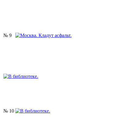
№ 9
№ 10