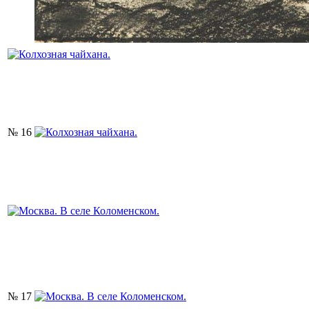
№ 16
№ 17