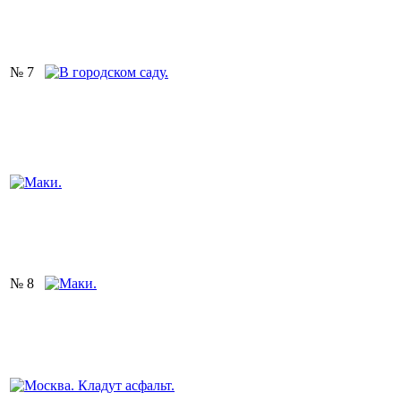
№ 7
№ 8