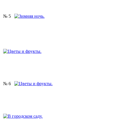
№ 5
№ 6