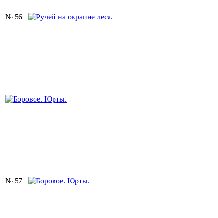
№ 56
№ 57