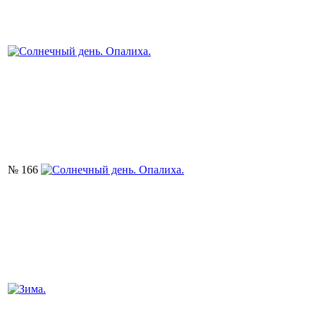
№ 166