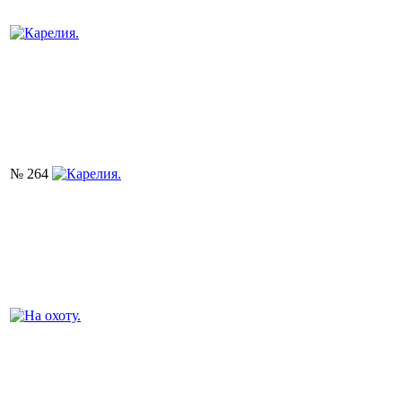
№ 264