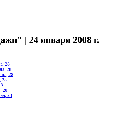
жи" | 24 января 2008 г.
а, 28
на, 28
ина, 28
, 28
28
, 28
на, 28