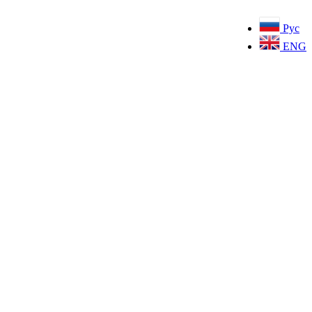
Рус
ENG