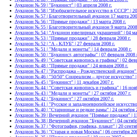
Аукцион № 59 | "Букинист" | 03 апреля 2008 г.
Аукцион № 58 | "Изобразительное искусство в СССР" | 20 
Аукцион № 57 | Благотворительный аукцион 17 марта 2008
Аукцион № 56 | "Прямые продажи" | 13 марта 2008 г.
Аукцион № 55 | Благотворительный аукцион 9 марта 2008 г
Аукцион № 54 | "Аукцион ювелирных украшений" | 04 мар
Аукцион № 53 | "Прямые продажи" | 28 февраля 2008 г.
Аукцион № 52 | "А - КЛУБ" | 27 февраля 2008 г.
Аукцион № 51 | "Медали и монеты" | 14 февраля 2008 г.
Аукцион № 50 | "Букинист, автографы" | 07 февраля 2008 г
Аукцион № 49 | "Советская живопись и графика" | 02 февр
Аукцион № 48 | "Прямые продажи" | 24 января 2008 г.
Аукцион № 47 | "Распродажа – Рождественский аукцион" |
Аукцион № 46 | "50/50” Соцреализм – другое искусство" | 
Аукцион № 45 | "Букинист" | 11 декабря 2007 г.
Аукцион № 44 | "Советская живопись и графика" | 16 нояб
Аукцион № 43 | "Медали и монеты" | 27 октября 2007 г.
Аукцион № 42 | "Букинист" | 27 октября 2007 г.
Аукцион № 41 | "Русское и западноевропейское искусство 
Аукцион № 40 | "Старинные и редкие рамы" | 24 октября 2
Аукцион № 39 | Вечерний аукцион "Прямые продажи" | 11 
Аукцион № 38 | Вечерний аукцион "Букинист" | 04 октября
Аукцион № 37 | "Фотография, графика, плакат" | 20 сентяб
Аукцион № 36 | "Старая и новая Москва" | 06 сентября 200