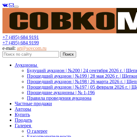
Меню
+7 (495) 684 9191
+7 (495) 684 9199
e-mail:
art@sovcom.ru
Аукционы
Будущий аукцион | №200 | 24 сентября 2026 г. | Щеп
Прошедший аукцион | №199 | 28 мая 2026 г. | Щепки
Прошедший аукцион | №198 | 26 марта 2026 г. | Щеп
Прошедший аукцион | №197 | 05 февраля 2026 г. | Щ
Прошедшие аукционы | № 1-196
Правила проведения аукциона
Частные продажи
Авторы
Купить
Продать
Галерея
О галерее
Благотворительность