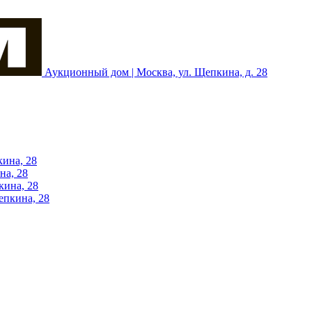
Аукционный дом | Москва, ул. Щепкина, д. 28
кина, 28
на, 28
кина, 28
епкина, 28