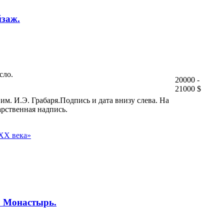
йзаж.
сло.
20000 -
21000 $
м. И.Э. Грабаря.Подпись и дата внизу слева. На
арственная надпись.
 ХХ века»
. Монастырь.