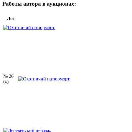
Работы автора в аукционах:
Лот
№ 26
(λ)