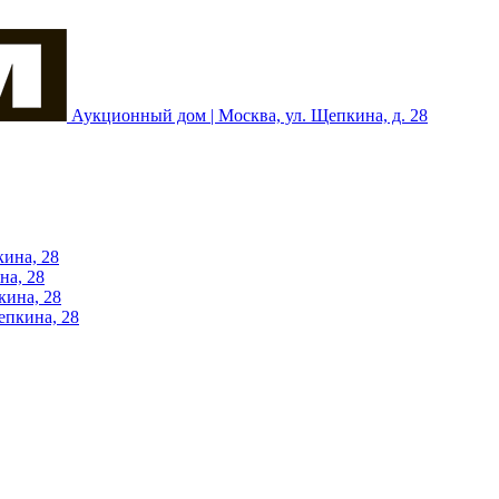
Аукционный дом | Москва, ул. Щепкина, д. 28
кина, 28
на, 28
кина, 28
епкина, 28