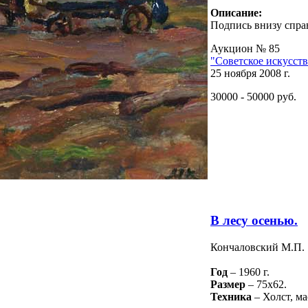
Описание:
Подпись внизу спра
Аукцион № 85
"Советское искусст
25 ноября 2008 г.
30000 - 50000 руб.
В лесу осенью.
Кончаловский М.П.
Год
– 1960 г.
Размер
– 75х62.
Техника
– Холст, ма