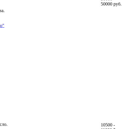
50000 руб.
ва.
во"
сло.
10500 -