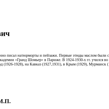
вич
но писал натюрморты и пейзажи. Первые этюды маслом были соз
 академии «Гранд Шомьер» в Париже. В 1924-1930-х гг. учился
 (1926-1928), на Кавказ (1927,1931), в Крым (1929), Мурманск 
М.П.