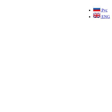
Рус
ENG