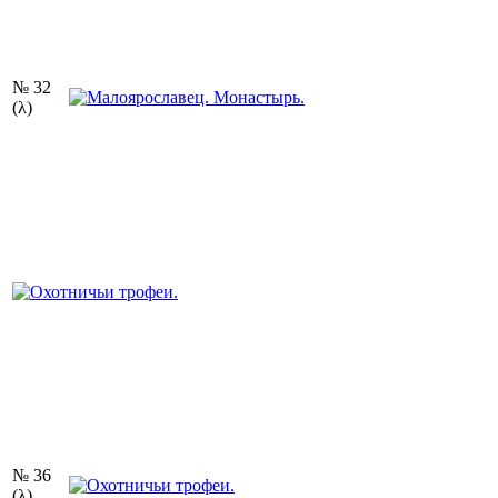
№ 32
(λ)
№ 36
(λ)