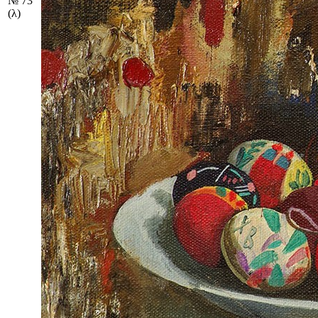
№ 73
(λ)