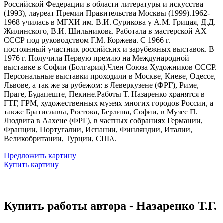
Российской Федерации в области литературы и искусства
(1993), лауреат Премии Правительства Москвы (1999).1962-
1968 училась в МГХИ им. В.И. Сурикова у А.М. Грицая, Д.Д.
Жилинского, В.И. Шильникова. Работала в мастерской АХ
СССР под руководством Г.М. Коржева. С 1966 г. –
постоянный участник российских и зарубежных выставок. В
1976 г. Получила Первую премию на Международной
выставке в Софии (Болгария).Член Союза Художников СССР.
Персональные выставки проходили в Москве, Киеве, Одессе,
Львове, а так же за рубежом: в Леверкузене (ФРГ), Риме,
Праге, Будапеште, Пекине.Работы Т. Назаренко хранятся в
ГТГ, ГРМ, художественных музеях многих городов России, а
также Братиславы, Ростока, Берлина, Софии, в Музее П.
Людвига в Аахене (ФРГ), в частных собраниях Германии,
Франции, Португалии, Испании, Финляндии, Италии,
Великобритании, Турции, США.
Предложить картину
Купить картину
Купить работы автора - Назаренко Т.Г.