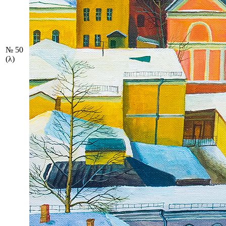
№ 50
(λ)