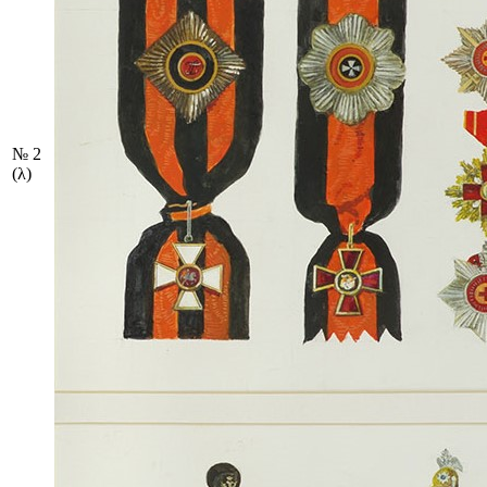
№ 2
(λ)