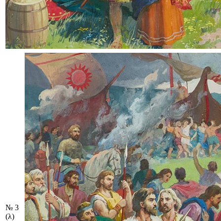
№ 3
(λ)