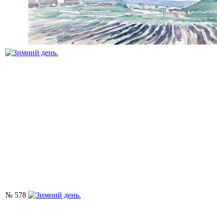
№ 578