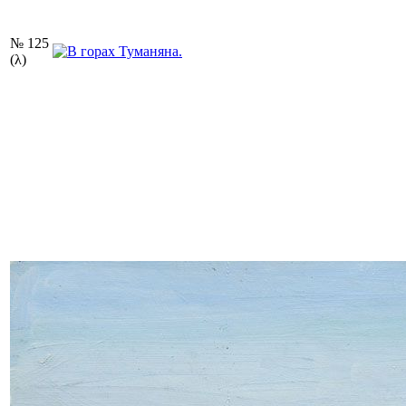
№ 125
(λ)