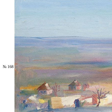
№ 168