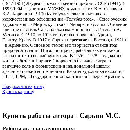
(1947-1951).Лауреат Государственной премии СССР (1941).В
1897-1904 гг. учился в МУЖВЗ, в мастерских В.А. Серова и
К.А. Коровина. В 1900-х гг. участвовал в выставках
художественных объединений «Голубая роза», «Союз русских
художников», «Мир искусства», «Четыре искусства». Сильное
влияние на стиль Сарьяна оказала живопись П. Гогена и А.
Матисса. С 1910 по 1913 гг. путешествовал по Турции,
Египту, Ирану. В 1917 г. Сарьян переезжает в Россию, в 1921 г.
- в Армению. Основной темой его творчества становится
природа Армении. Писал портреты, работал как книжный
график и театральный художник. В 1926—1928 г. художник
жил и работал в Париже. Творчество Сарьяна сыграло
ведущую роль в формировании национальной школы
армянской советской живописи.Работы художника находятся
в ГТГ, ГРМ, в Государственной картинной галерее Армении.
Предложить картину
Купить картину
Купить работы автора - Сарьян М.С.
Работы автора в аукционах: