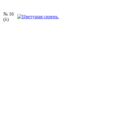
№ 16
(λ)