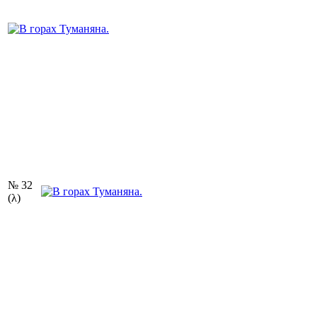
№ 32
(λ)