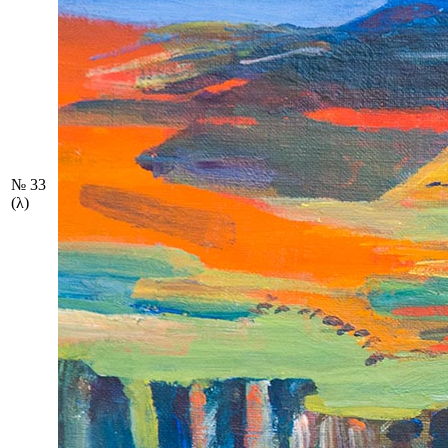
№ 33
(λ)