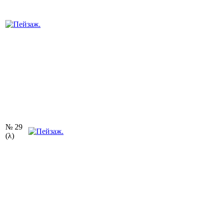
№ 29
(λ)