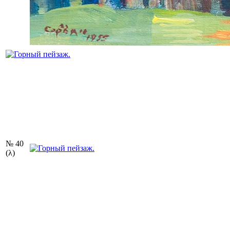
№ 40
(λ)