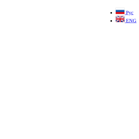
Рус
ENG