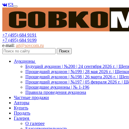
Меню
+7 (495) 684 9191
+7 (495) 684 9199
e-mail:
art@sovcom.ru
Аукционы
Будущий аукцион | №200 | 24 сентября 2026 г. | Щеп
Прошедший аукцион | №199 | 28 мая 2026 г. | Щепки
Прошедший аукцион | №198 | 26 марта 2026 г. | Щеп
Прошедший аукцион | №197 | 05 февраля 2026 г. | Щ
Прошедшие аукционы | № 1-196
Правила проведения аукциона
Частные продажи
Авторы
Купить
Продать
Галерея
О галерее
Благотворительность