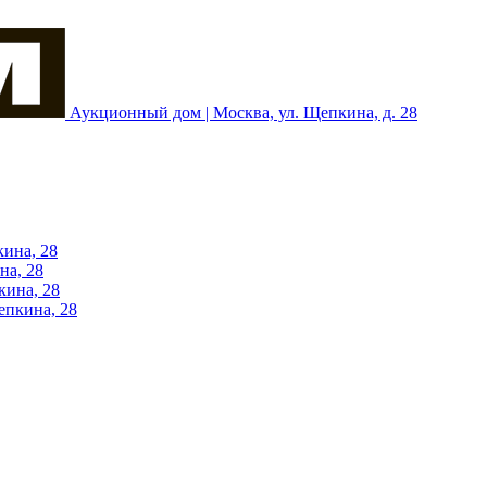
Аукционный дом | Москва, ул. Щепкина, д. 28
кина, 28
на, 28
кина, 28
епкина, 28