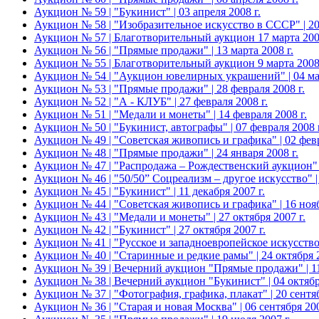
Аукцион № 59 | "Букинист" | 03 апреля 2008 г.
Аукцион № 58 | "Изобразительное искусство в СССР" | 20 
Аукцион № 57 | Благотворительный аукцион 17 марта 2008
Аукцион № 56 | "Прямые продажи" | 13 марта 2008 г.
Аукцион № 55 | Благотворительный аукцион 9 марта 2008 г
Аукцион № 54 | "Аукцион ювелирных украшений" | 04 мар
Аукцион № 53 | "Прямые продажи" | 28 февраля 2008 г.
Аукцион № 52 | "А - КЛУБ" | 27 февраля 2008 г.
Аукцион № 51 | "Медали и монеты" | 14 февраля 2008 г.
Аукцион № 50 | "Букинист, автографы" | 07 февраля 2008 г
Аукцион № 49 | "Советская живопись и графика" | 02 февр
Аукцион № 48 | "Прямые продажи" | 24 января 2008 г.
Аукцион № 47 | "Распродажа – Рождественский аукцион" |
Аукцион № 46 | "50/50” Соцреализм – другое искусство" | 
Аукцион № 45 | "Букинист" | 11 декабря 2007 г.
Аукцион № 44 | "Советская живопись и графика" | 16 нояб
Аукцион № 43 | "Медали и монеты" | 27 октября 2007 г.
Аукцион № 42 | "Букинист" | 27 октября 2007 г.
Аукцион № 41 | "Русское и западноевропейское искусство 
Аукцион № 40 | "Старинные и редкие рамы" | 24 октября 2
Аукцион № 39 | Вечерний аукцион "Прямые продажи" | 11 
Аукцион № 38 | Вечерний аукцион "Букинист" | 04 октября
Аукцион № 37 | "Фотография, графика, плакат" | 20 сентяб
Аукцион № 36 | "Старая и новая Москва" | 06 сентября 200