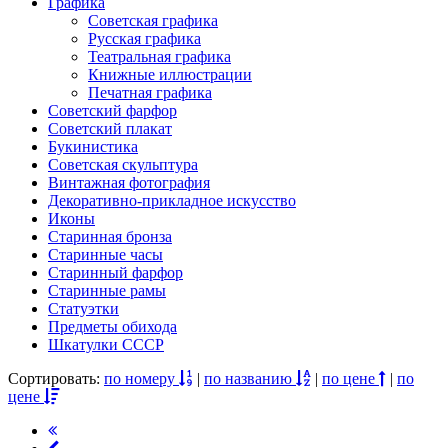
Графика
Советская графика
Русская графика
Театральная графика
Книжные иллюстрации
Печатная графика
Советский фарфор
Советский плакат
Букинистика
Советская скульптура
Винтажная фотография
Декоративно-прикладное искусство
Иконы
Старинная бронза
Старинные часы
Старинный фарфор
Старинные рамы
Статуэтки
Предметы обихода
Шкатулки СССР
Сортировать:
по номеру
|
по названию
|
по цене
|
по
цене