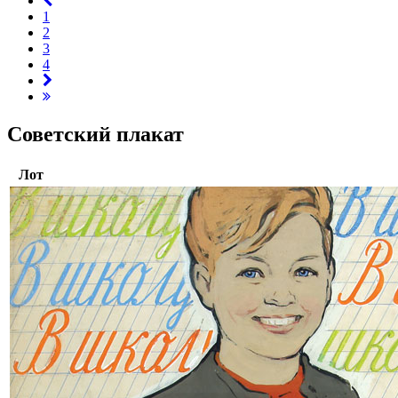
1
2
3
4
Советский плакат
Лот