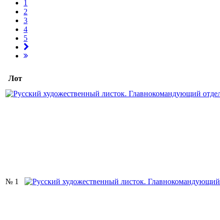
1
2
3
4
5
Лот
№ 1