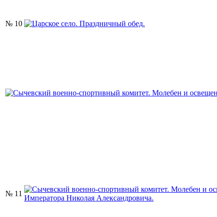
№ 10
№ 11