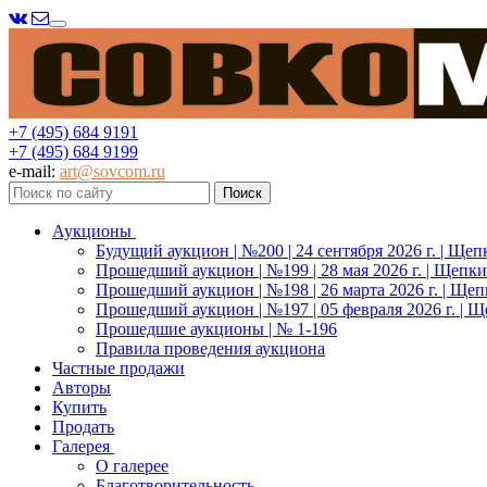
Меню
+7 (495) 684 9191
+7 (495) 684 9199
e-mail:
art@sovcom.ru
Аукционы
Будущий аукцион | №200 | 24 сентября 2026 г. | Щеп
Прошедший аукцион | №199 | 28 мая 2026 г. | Щепки
Прошедший аукцион | №198 | 26 марта 2026 г. | Щеп
Прошедший аукцион | №197 | 05 февраля 2026 г. | Щ
Прошедшие аукционы | № 1-196
Правила проведения аукциона
Частные продажи
Авторы
Купить
Продать
Галерея
О галерее
Благотворительность