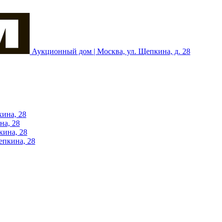
Аукционный дом | Москва, ул. Щепкина, д. 28
кина, 28
на, 28
кина, 28
епкина, 28