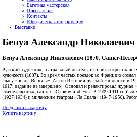
Багетная мастерская
Пресса о нас
Контакты
Юридическая информация
Выставки
Бенуа Александр Николаевич
Бенуа Александр Николаевич (1870, Санкт-Петерб
Русский художник, театральный деятель, историк и критик ис
художеств (1887). Во время частых поездок во Францию созд
славу «певца Версаля». Автор Истории русской живописи в 19 в
1917; издание не завершено). Основал и редактировал журнал
еженедельник», газетах «Слово» и «Речь». В 1909-1911 гг. бы
(1927-1934) и миланским театром «Ла Скала» (1947-1956). Раб
Предложить картину
Купить картину