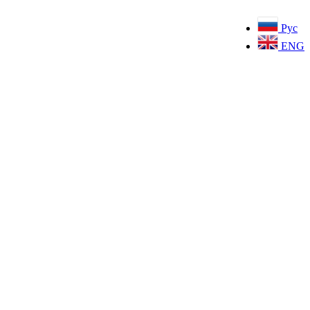
Рус
ENG