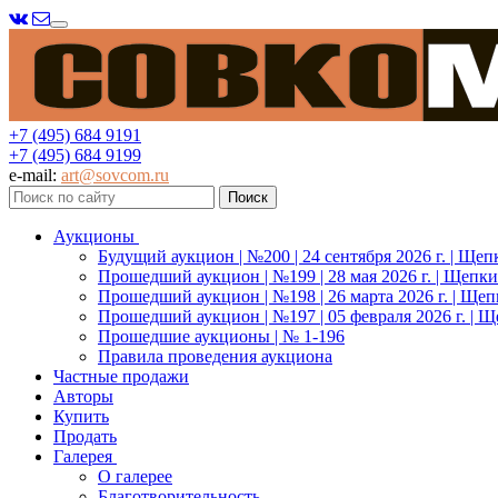
Меню
+7 (495) 684 9191
+7 (495) 684 9199
e-mail:
art@sovcom.ru
Аукционы
Будущий аукцион | №200 | 24 сентября 2026 г. | Щеп
Прошедший аукцион | №199 | 28 мая 2026 г. | Щепки
Прошедший аукцион | №198 | 26 марта 2026 г. | Щеп
Прошедший аукцион | №197 | 05 февраля 2026 г. | Щ
Прошедшие аукционы | № 1-196
Правила проведения аукциона
Частные продажи
Авторы
Купить
Продать
Галерея
О галерее
Благотворительность