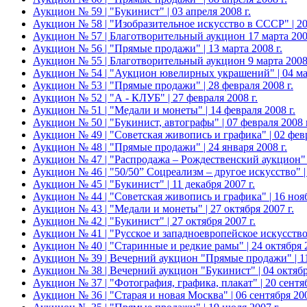
Аукцион № 59 | "Букинист" | 03 апреля 2008 г.
Аукцион № 58 | "Изобразительное искусство в СССР" | 20 
Аукцион № 57 | Благотворительный аукцион 17 марта 2008
Аукцион № 56 | "Прямые продажи" | 13 марта 2008 г.
Аукцион № 55 | Благотворительный аукцион 9 марта 2008 г
Аукцион № 54 | "Аукцион ювелирных украшений" | 04 мар
Аукцион № 53 | "Прямые продажи" | 28 февраля 2008 г.
Аукцион № 52 | "А - КЛУБ" | 27 февраля 2008 г.
Аукцион № 51 | "Медали и монеты" | 14 февраля 2008 г.
Аукцион № 50 | "Букинист, автографы" | 07 февраля 2008 г
Аукцион № 49 | "Советская живопись и графика" | 02 февр
Аукцион № 48 | "Прямые продажи" | 24 января 2008 г.
Аукцион № 47 | "Распродажа – Рождественский аукцион" |
Аукцион № 46 | "50/50” Соцреализм – другое искусство" | 
Аукцион № 45 | "Букинист" | 11 декабря 2007 г.
Аукцион № 44 | "Советская живопись и графика" | 16 нояб
Аукцион № 43 | "Медали и монеты" | 27 октября 2007 г.
Аукцион № 42 | "Букинист" | 27 октября 2007 г.
Аукцион № 41 | "Русское и западноевропейское искусство 
Аукцион № 40 | "Старинные и редкие рамы" | 24 октября 2
Аукцион № 39 | Вечерний аукцион "Прямые продажи" | 11 
Аукцион № 38 | Вечерний аукцион "Букинист" | 04 октября
Аукцион № 37 | "Фотография, графика, плакат" | 20 сентяб
Аукцион № 36 | "Старая и новая Москва" | 06 сентября 200