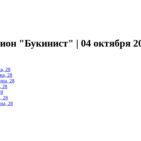
он "Букинист" | 04 октября 20
а, 28
на, 28
ина, 28
, 28
28
, 28
на, 28