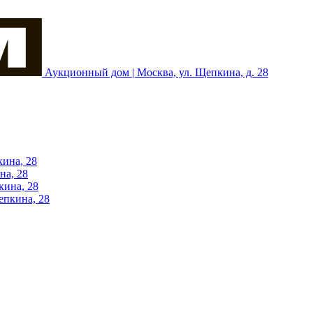
Аукционный дом | Москва, ул. Щепкина, д. 28
кина, 28
на, 28
кина, 28
епкина, 28