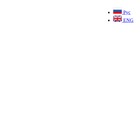
Рус
ENG