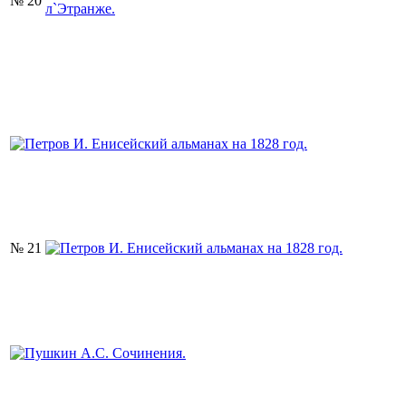
№ 20
№ 21