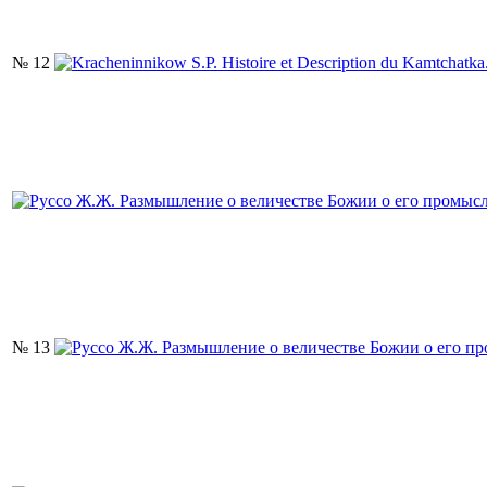
№ 12
№ 13