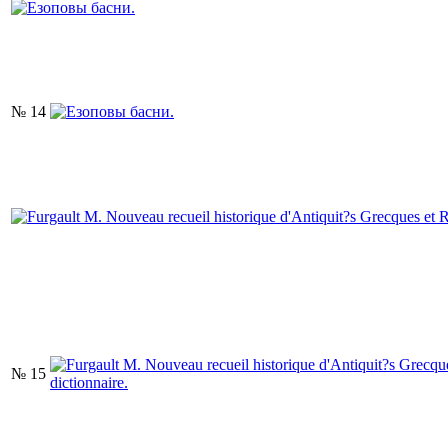
№ 14
№ 15