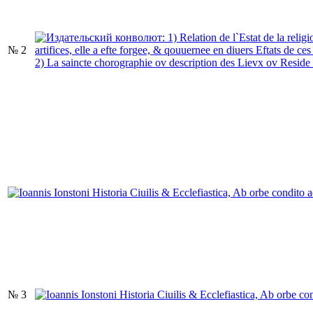
№ 2
№ 3