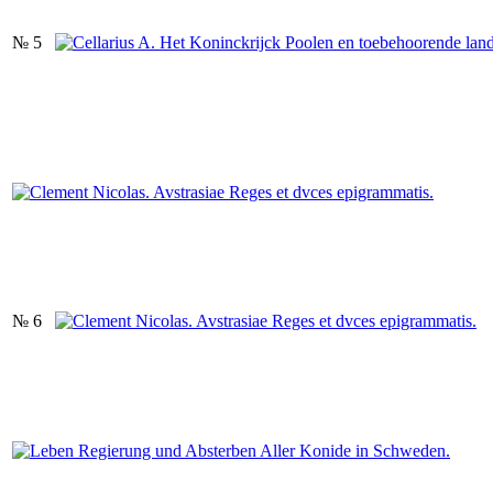
№ 5
№ 6