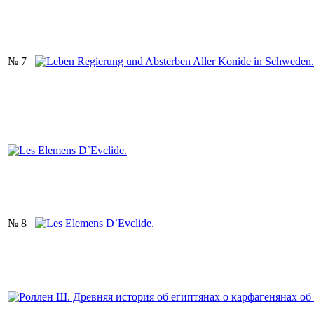
№ 7
№ 8