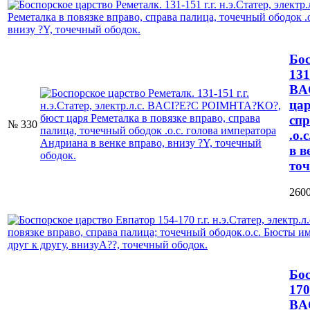
Бос
131
BA
цар
спр
№ 330
.о.
в в
точ
2600
Бос
170
BA