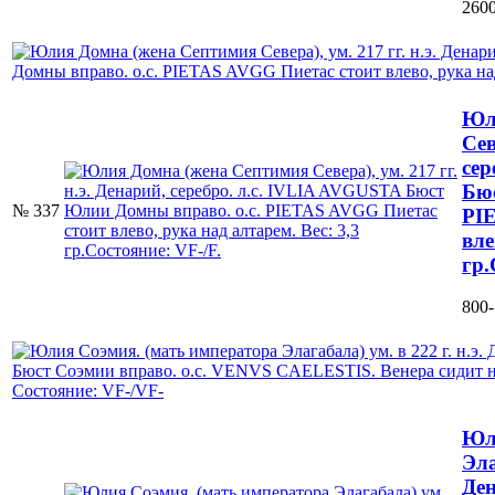
2600
Юл
Сев
сер
Бюс
№ 337
PI
вле
гр.
800-
Юл
Эла
Ден