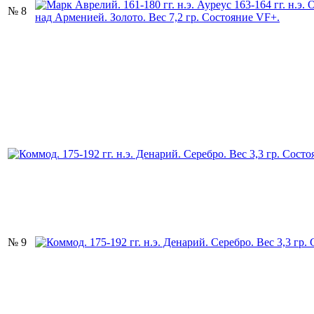
№ 8
№ 9