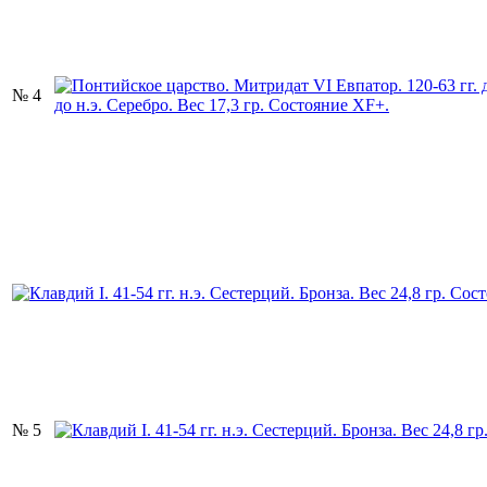
№ 4
№ 5