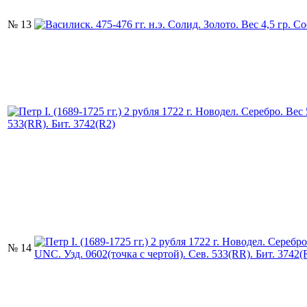
№ 13
№ 14